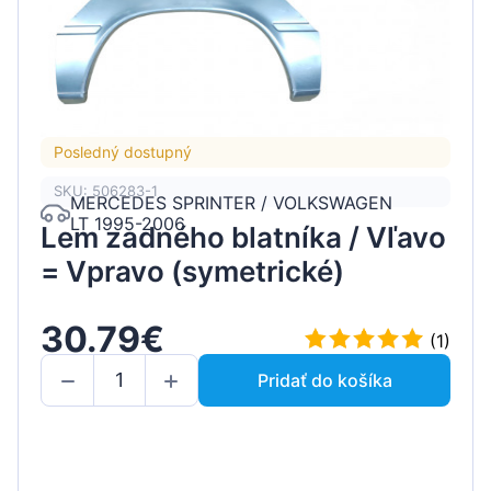
Posledný dostupný
SKU: 506283-1
MERCEDES SPRINTER / VOLKSWAGEN
LT 1995-2006
Lem zadného blatníka / Vľavo
= Vpravo (symetrické)
30.79€
(1)
Pridať do košíka