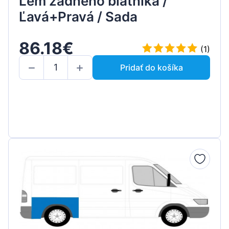
Lem zadného blatníka /
Ľavá+Pravá / Sada
86.18€
(1)
Pridať do košíka