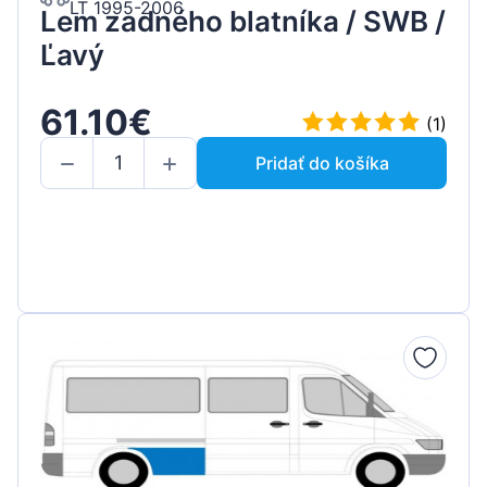
LT 1995-2006
Lem zadného blatníka / SWB /
Ľavý
61.10€
(1)
Pridať do košíka