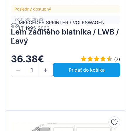
Posledný dostupný
SKU: 50628383
MERCEDES SPRINTER / VOLKSWAGEN
LT 1995-2006
Lem zadného blatníka / LWB /
Ľavý
36.38€
(7)
Pridať do košíka