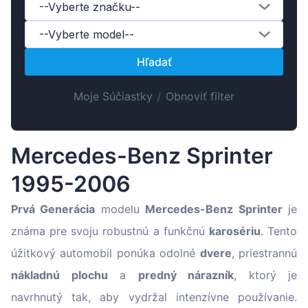
Suomen
--Vyberte značku--
Magyar
--Vyberte model--
Lietuvių
Hľadať
Hrvatski
Moje Súčiastky
/
Obnoviť filter
Português
Slovenian
Latvian
Mercedes-Benz Sprinter
1995-2006
Prvá Generácia
modelu
Mercedes-Benz Sprinter
je
známa pre svoju robustnú a funkčnú
karosériu
. Tento
úžitkový automobil ponúka odolné
dvere
, priestrannú
nákladnú plochu
a
predný nárazník
, ktorý je
navrhnutý tak, aby vydržal intenzívne používanie.