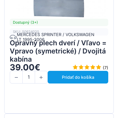
Dostupný (3+)
SKU: 50624020
MERCEDES SPRINTER / VOLKSWAGEN
LT 1995-2006
Opravný plech dverí / Vľavo =
Vpravo (symetrické) / Dvojitá
kabína
39.00€
(7)
Pridať do košíka