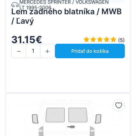
MERCEDES SPRINTER / VOLKSWAGEN
LT 1995-2006
Lem zadného blatníka / MWB
/ Ľavý
31.15€
(5)
Pridať do košíka