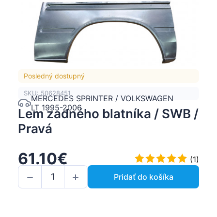
Posledný dostupný
SKU: 50628451
MERCEDES SPRINTER / VOLKSWAGEN
LT 1995-2006
Lem zadného blatníka / SWB /
Pravá
61.10€
(1)
Pridať do košíka