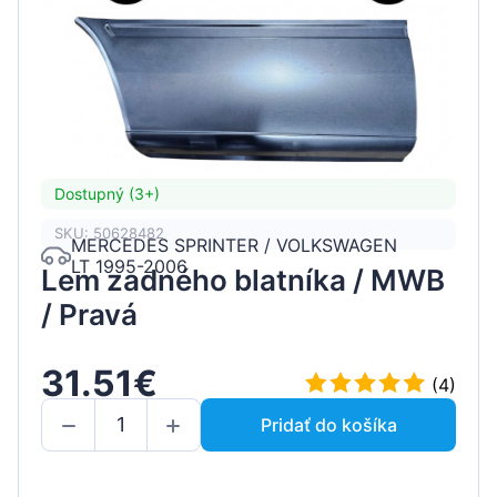
Dostupný (3+)
SKU: 50628482
MERCEDES SPRINTER / VOLKSWAGEN
LT 1995-2006
Lem zadného blatníka / MWB
/ Pravá
31.51€
(4)
Pridať do košíka