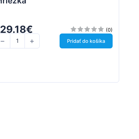
riežka
129.18€
(0)
Pridať do košíka