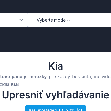
--Vyberte model--
Kia
štové panely
,
mriežky
pre každý bok auta, individu
ozidla
Kia
!
Upresniť vyhľadávanie
Kia Sportage 2010-2015 (4)