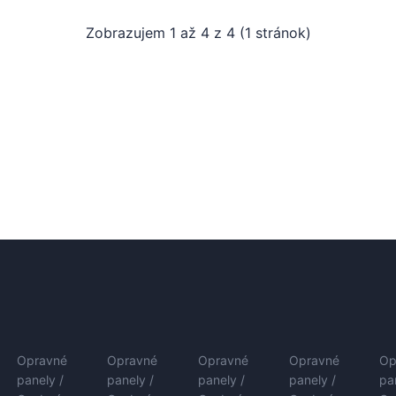
Zobrazujem 1 až 4 z 4 (1 stránok)
Opravné
Opravné
Opravné
Opravné
Op
panely /
panely /
panely /
panely /
pa