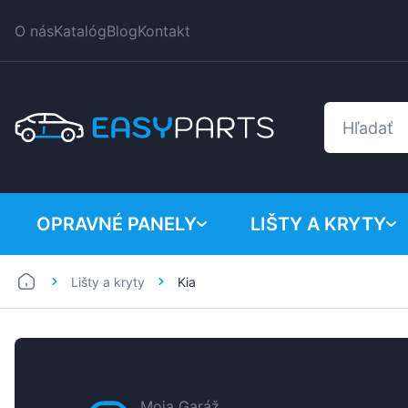
O nás
Katalóg
Blog
Kontakt
OPRAVNÉ PANELY
LIŠTY A KRYTY
Lišty a kryty
Kia
Dodávky
BMW
Osobné automobily
Citroen
Dacia
Fiat
Moja Garáž