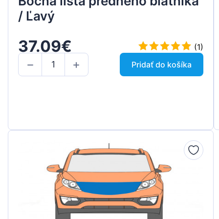
Bočná lišta predného blatníka
/ Ľavý
37.09€
(1)
Pridať do košíka