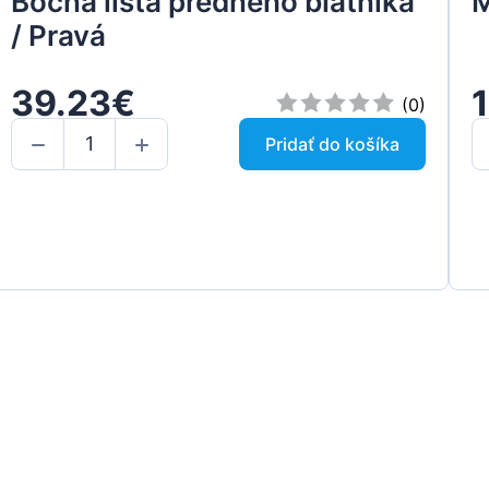
Bočná lišta predného blatníka
M
/ Pravá
39.23€
(0)
Pridať do košíka