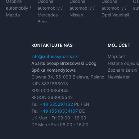
Osobné
Osobné
Osobné
Osobné
Os
automobily /
automobily /
automobily /
automobily /
au
Mazda
Mercedes-
Nissan
Opel Vauxhall
Benz
KONTAKTUJTE NÁS
MÔJ ÚČET
info@autoeasyparts.sk
Môj účet
Aparts Group Brzezowski Ożóg
História objed
Spółka Komandytowa
Zoznam želaní
Główna 34, 55-093 Bielawa, Poland
Newsletter
NIP: 8831858913
KRS 0000984645
REGON 363005542
Tel.
+48 535297132
PL / EN
Tel.
+49 15510334197
DE
UK Mon - Fri 09:00 - 16:00
DE Mon - Frei 08:00 - 16:00