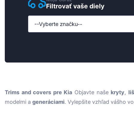
Filtrovať vaše diely
Ford
Honda
--Vyberte značku--
Hyundai
Iveco
Jeep
Kia
MAN
Trims and covers
pre
Kia
Objavte naše
kryty
,
li
Mazda
modelmi a
generáciami
. Vylepšite vzhľad vášho v
Mercedes-Benz
Nissan
Opel Vauxhall