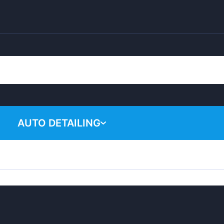
AUTO DETAILING
Váš nákupný ko
Chemical products
Polishing system
Accessories