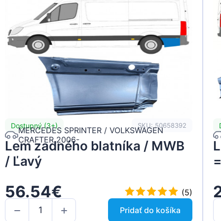
Dostupný (3+)
SKU: 50658392
MERCEDES SPRINTER / VOLKSWAGEN
CRAFTER 2006-
Lem zadného blatníka / MWB
L
/ Ľavý
=
56.54€
(5)
Pridať do košíka