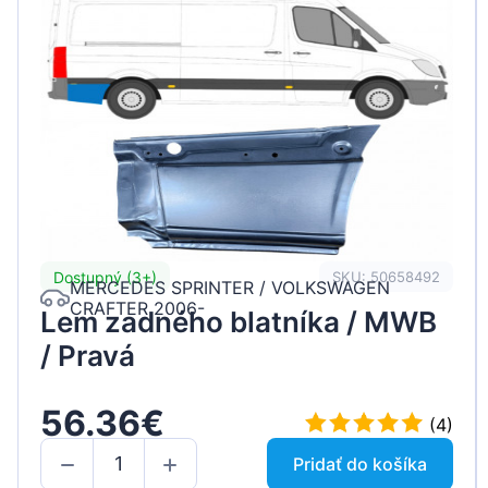
Dostupný (3+)
SKU: 50658492
MERCEDES SPRINTER / VOLKSWAGEN
CRAFTER 2006-
Lem zadného blatníka / MWB
/ Pravá
56.36€
(4)
Pridať do košíka