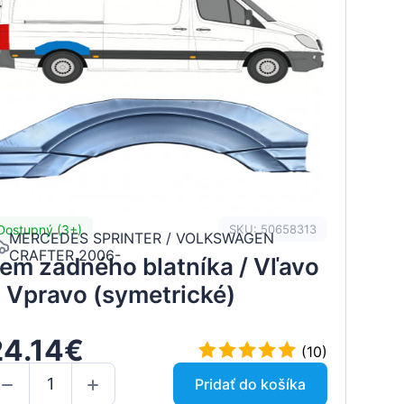
Dostupný (3+)
SKU: 50658313
MERCEDES SPRINTER / VOLKSWAGEN
CRAFTER 2006-
em zadného blatníka / Vľavo
 Vpravo (symetrické)
24.14€
(10)
Pridať do košíka