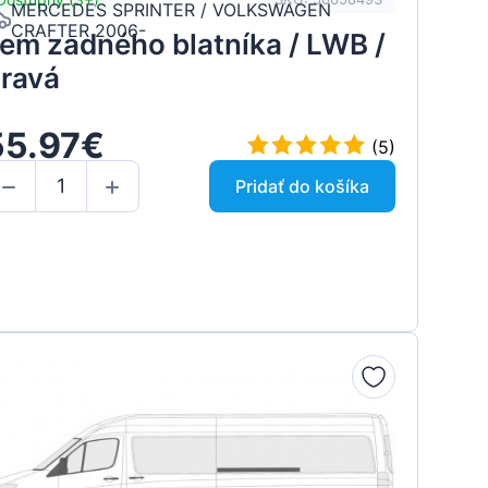
MERCEDES SPRINTER / VOLKSWAGEN
CRAFTER 2006-
em zadného blatníka / LWB /
ravá
55.97€
(5)
Pridať do košíka