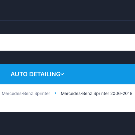
AUTO DETAILING
Mercedes-Benz Sprinter
Mercedes-Benz Sprinter 2006-2018
Váš nákupný ko
Chemical products
Polishing system
Accessories