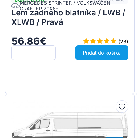
MERCEDES SPRINTER / VOLKSWAGEN
CRAFTER 2006-
Lem zadného blatníka / LWB /
XLWB / Pravá
56.86€
(26)
Pridať do košíka