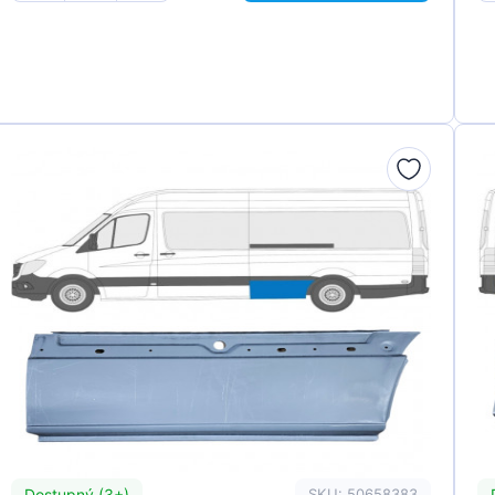
Dostupný (3+)
SKU: 50658383