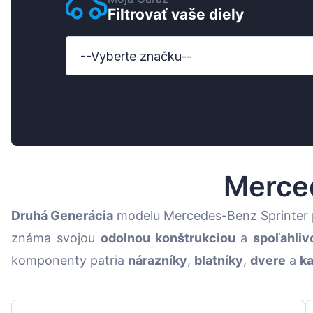
Filtrovať vaše diely
Ford
Honda
--Vyberte značku--
Hyundai
Iveco
Jeep
Kia
Merce
MAN
Druhá Generácia
modelu Mercedes-Benz Sprinter 
Mazda
známa svojou
odolnou konštrukciou
a
spoľahliv
Mercedes-Benz
komponenty patria
nárazníky
,
blatníky
,
dvere
a
k
Nissan
Opel Vauxhall