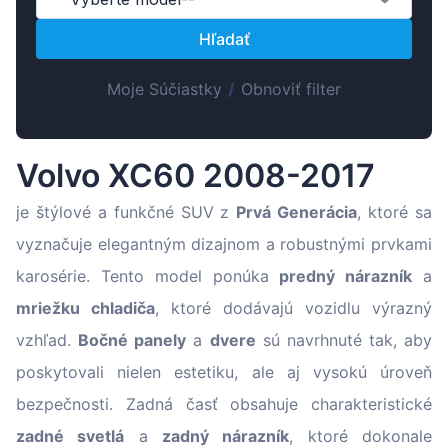
Suomen
Hľadať
Magyar
Lietuvių
Moje Súčiastky
/
Obnoviť filter
Hrvatski
Português
Volvo XC60 2008-2017
Slovenian
Latvian
je štýlové a funkčné SUV z
Prvá Generácia
, ktoré sa
vyznačuje elegantným dizajnom a robustnými prvkami
karosérie. Tento model ponúka
predný nárazník
a
mriežku chladiča
, ktoré dodávajú vozidlu výrazný
vzhľad.
Bočné panely
a
dvere
sú navrhnuté tak, aby
poskytovali nielen estetiku, ale aj vysokú úroveň
bezpečnosti. Zadná časť obsahuje charakteristické
zadné svetlá
a
zadný nárazník
, ktoré dokonale