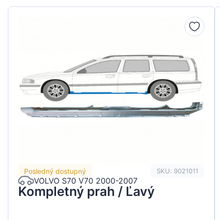
Peugeot
Renault
Seat
Skoda
Suzuki
Tesla
Toyota
Volkswagen
Posledný dostupný
SKU: 9021011
VOLVO S70 V70 2000-2007
Kompletný prah / Ľavý