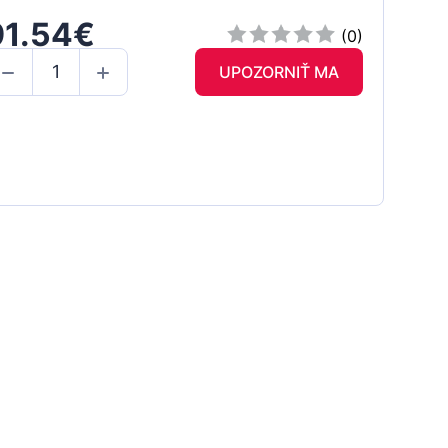
91.54€
(0)
UPOZORNIŤ MA