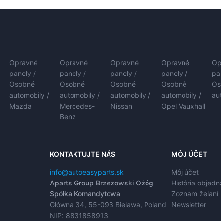
Opravné
Opravné
Opravné
Opravné
Op
panely /
panely /
panely /
panely /
pa
Osobné
Osobné
Osobné
Osobné
Os
automobily /
automobily /
automobily /
automobily /
au
Mazda
Mercedes-
Nissan
Opel Vauxhall
Benz
KONTAKTUJTE NÁS
MÔJ ÚČET
info@autoeasyparts.sk
Môj účet
Aparts Group Brzezowski Ożóg
História objed
Spółka Komandytowa
Zoznam želaní
Główna 34, 55-093 Bielawa, Poland
Newsletter
NIP: 8831858913