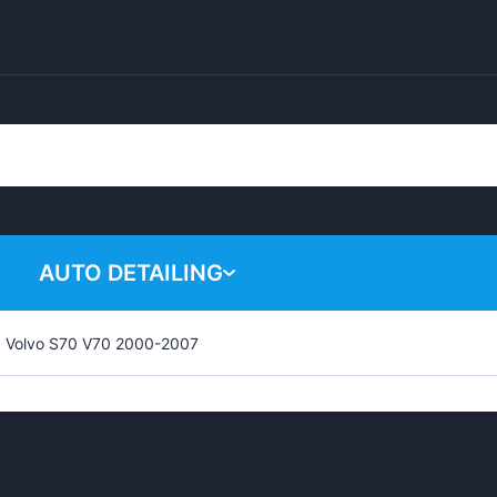
AUTO DETAILING
Volvo S70 V70 2000-2007
Váš nákupný ko
Chemical products
Polishing system
Accessories