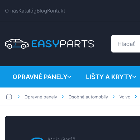
O nás
Katalóg
Blog
Kontakt
OPRAVNÉ PANELY
LIŠTY A KRYTY
Opravné panely
Osobné automobily
Volvo
Dodávky
BMW
Osobné automobily
Citroen
Dacia
Fiat
Moja Garáž