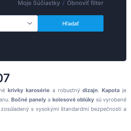
Moje Súčiastky
/
Obnoviť filter
Suomen
Magyar
Hľadať
Lietuvių
Hrvatski
Português
Slovenian
Latvian
07
tné
krivky karosérie
a robustný
dizajn
.
Kapota
je
ranu.
Bočné panely
a
kolesové oblúky
sú vyrobené
 je zosúladený s vysokými štandardmi bezpečnosti a