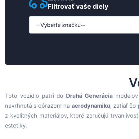
Filtrovať vaše diely
Ford
Honda
--Vyberte značku--
Hyundai
Iveco
Jeep
Kia
V
MAN
Toto vozidlo patrí do
Druhá Generácia
modelov 
Mazda
navrhnutá s dôrazom na
aerodynamiku
, zatiaľ čo
Mercedes-Benz
z kvalitných materiálov, ktoré zaručujú trvanlivo
Nissan
estetiky.
Opel Vauxhall