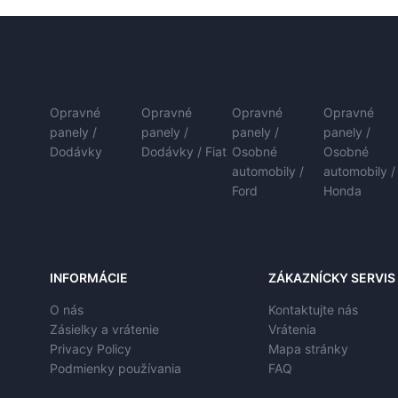
Opravné
Opravné
Opravné
Opravné
panely /
panely /
panely /
panely /
Dodávky
Dodávky / Fiat
Osobné
Osobné
automobily /
automobily /
Ford
Honda
INFORMÁCIE
ZÁKAZNÍCKY SERVIS
O nás
Kontaktujte nás
Zásielky a vrátenie
Vrátenia
Privacy Policy
Mapa stránky
Podmienky používania
FAQ