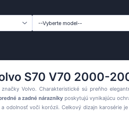
--Vyberte model--
olvo S70 V70 2000-20
značky Volvo. Charakteristické sú preňho elegan
predné a zadné nárazníky
poskytujú vynikajúcu och
sť a odolnosť voči korózii. Celkový dizajn karosérie