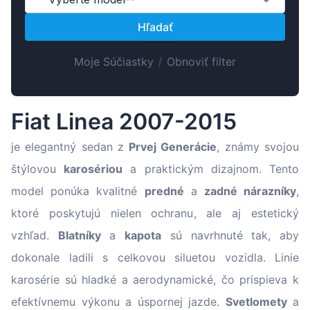
Suomen
Hľadať
Magyar
Lietuvių
Moje Súčiastky
/
Obnoviť filter
Hrvatski
Português
Fiat Linea 2007-2015
Slovenian
Latvian
je elegantný sedan z
Prvej Generácie
, známy svojou
štýlovou
karosériou
a praktickým dizajnom. Tento
model ponúka kvalitné
predné
a
zadné nárazníky
,
ktoré poskytujú nielen ochranu, ale aj estetický
vzhľad.
Blatníky
a
kapota
sú navrhnuté tak, aby
dokonale ladili s celkovou siluetou vozidla. Linie
karosérie sú hladké a aerodynamické, čo prispieva k
efektívnemu výkonu a úspornej jazde.
Svetlomety
a