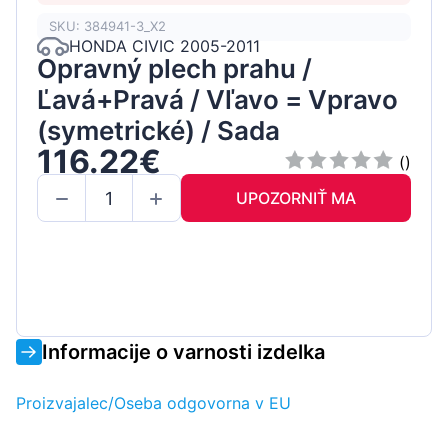
SKU: 384941-3_X2
HONDA CIVIC 2005-2011
Opravný plech prahu /
Ľavá+Pravá / Vľavo = Vpravo
(symetrické) / Sada
116.22€
()
UPOZORNIŤ MA
Informacije o varnosti izdelka
Proizvajalec/Oseba odgovorna v EU