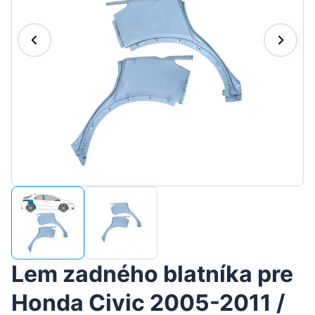
Suomen
Magyar
Lietuvių
Hrvatski
Português
Slovenian
Latvian
Lem zadného blatníka pre
Honda Civic 2005-2011 /