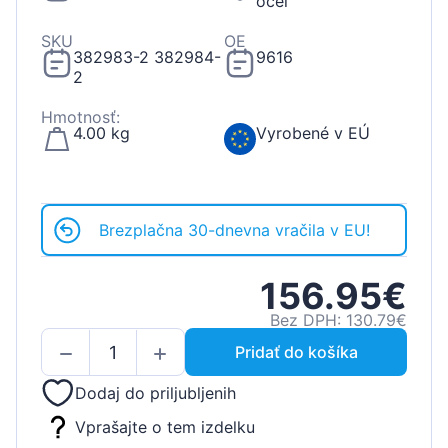
oceľ
SKU
OE
382983-2 382984-
9616
2
Hmotnosť:
4.00 kg
Vyrobené v EÚ
Brezplačna 30-dnevna vračila v EU!
156.95€
Bez DPH: 130.79€
Pridať do košíka
Dodaj do priljubljenih
Vprašajte o tem izdelku