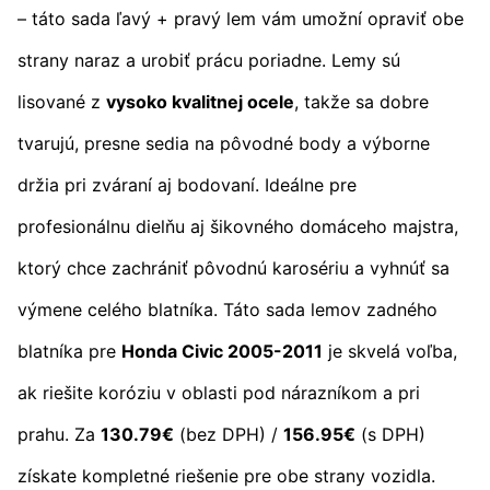
– táto sada ľavý + pravý lem vám umožní opraviť obe
strany naraz a urobiť prácu poriadne. Lemy sú
lisované z
vysoko kvalitnej ocele
, takže sa dobre
tvarujú, presne sedia na pôvodné body a výborne
držia pri zváraní aj bodovaní. Ideálne pre
profesionálnu dielňu aj šikovného domáceho majstra,
ktorý chce zachrániť pôvodnú karosériu a vyhnúť sa
výmene celého blatníka. Táto sada lemov zadného
blatníka pre
Honda Civic 2005-2011
je skvelá voľba,
ak riešite koróziu v oblasti pod nárazníkom a pri
prahu. Za
130.79€
(bez DPH) /
156.95€
(s DPH)
získate kompletné riešenie pre obe strany vozidla.