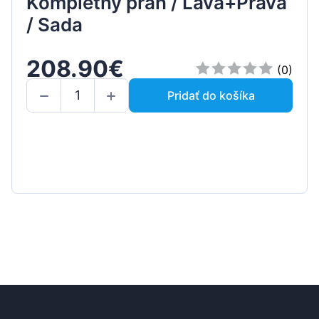
Kompletný prah / Ľavá+Pravá
/ Sada
208.90€
(0)
Pridať do košíka