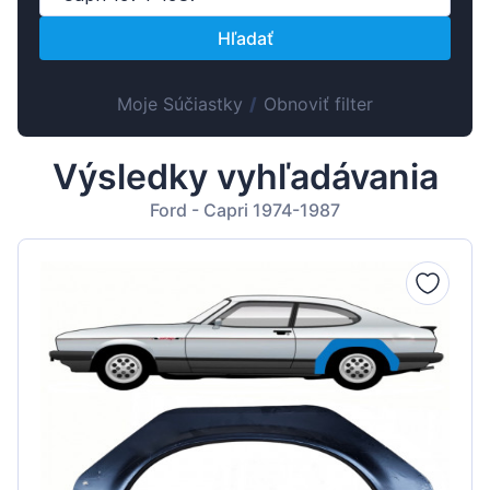
Suomen
Hľadať
Magyar
Lietuvių
Moje Súčiastky
/
Obnoviť filter
Hrvatski
Português
Výsledky vyhľadávania
Slovenian
Ford - Capri 1974-1987
Latvian