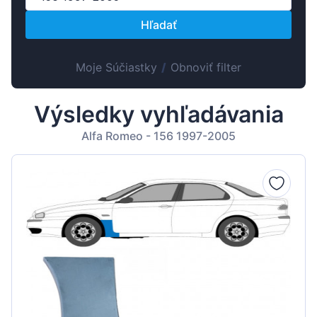
Suomen
Hľadať
Magyar
Lietuvių
Moje Súčiastky
/
Obnoviť filter
Hrvatski
Português
Výsledky vyhľadávania
Slovenian
Alfa Romeo - 156 1997-2005
Latvian