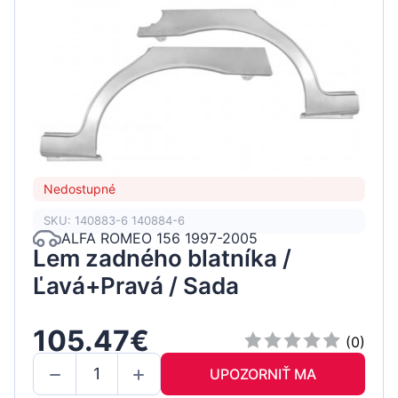
Nedostupné
SKU: 140883-6 140884-6
ALFA ROMEO 156 1997-2005
Lem zadného blatníka /
Ľavá+Pravá / Sada
105.47€
(0)
UPOZORNIŤ MA